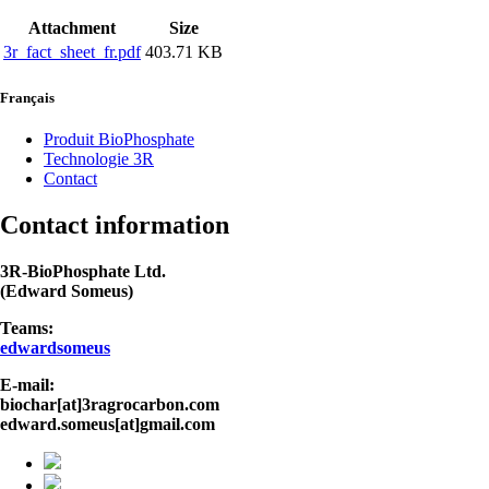
Attachment
Size
3r_fact_sheet_fr.pdf
403.71 KB
Français
Produit BioPhosphate
Technologie 3R
Contact
Contact information
3R-BioPhosphate Ltd.
(Edward Someus)
Teams:
edwardsomeus
E-mail:
biochar[at]3ragrocarbon.com
edward.someus[at]gmail.com