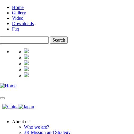
Skip
Home
to
Gallery
Top
main
Video
menu
content
Downloads
Faq
Search
About us
Who we are?
Main
3R Mission and Strategy
navigation