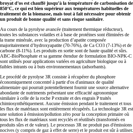
broyat d’os est chauffé jusqu’à la température de carbonisation de
850°C, ce qui est bien supérieur aux températures habituelles de
traitement de la biomasse, mais tout à fait nécessaire pour obtenir
un produit de bonne qualité et sans risque sanitaire
.
Au cours de la pyrolyse avancée (traitement thermique réducteur),
toutes les substances volatiles et à base de protéines sont éliminées de
la trame minérale, avec la production d’apatite composée
majoritairement d’hydroxyapatite (70-76%), de Ca CO3 (7-13%) et de
carbone (8-11%). Les produits en sortie sont de haute qualité et sûrs.
ABC-BioPhosphate et sa gamme étendue de formulation BIO-NPK-C
sont utilisés pour applications variées en agriculture biologique ou à
faibles intrants ou à buts environnementaux (adsorbants).
Le procédé de pyrolyse 3R consiste à récupérer du phosphore
économiquement concentré à partir d'os d'animaux de qualité
alimentaire qui pourrait potentiellement fournir une source alternative
abondante de nutriments présentant une efficacité agronomique
similaire à celle de la roche P extraite et des engrais P traités
chimiosynthétiquement. Aucune émission pendant le traitement et tous
les flux de matériaux sont entièrement récupérés. La technologie 3R est
une solution à émission/pollution zéro pour la conception primaire où
tous les flux de matériaux sont recyclés et réutilisés (transformés en
produits sûrs et de valeur). Le processus 3R ne produit pas d'émissions
nocives (y compris de gaz à effet de serre) et le produit est sûr à utiliser.