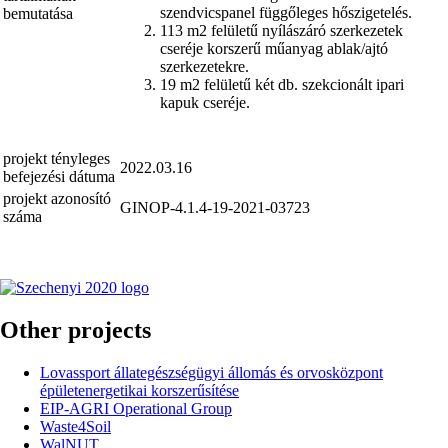
szendvicspanel függőleges hőszigetelés.
bemutatása
113 m2 felületű nyílászáró szerkezetek
cseréje korszerű műanyag ablak/ajtó
szerkezetekre.
19 m2 felületű két db. szekcionált ipari
kapuk cseréje.
projekt tényleges
2022.03.16
befejezési dátuma
projekt azonosító
GINOP-4.1.4-19-2021-03723
száma
Other projects
Lovassport állategészségügyi állomás és orvosközpont
épületenergetikai korszerűsítése
EIP-AGRI Operational Group
Waste4Soil
WalNUT