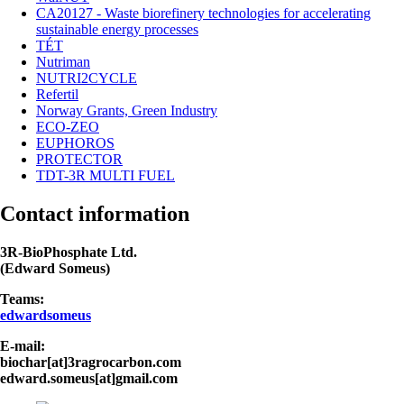
CA20127 - Waste biorefinery technologies for accelerating
sustainable energy processes
TÉT
Nutriman
NUTRI2CYCLE
Refertil
Norway Grants, Green Industry
ECO-ZEO
EUPHOROS
PROTECTOR
TDT-3R MULTI FUEL
Contact information
3R-BioPhosphate Ltd.
(Edward Someus)
Teams:
edwardsomeus
E-mail:
biochar[at]3ragrocarbon.com
edward.someus[at]gmail.com