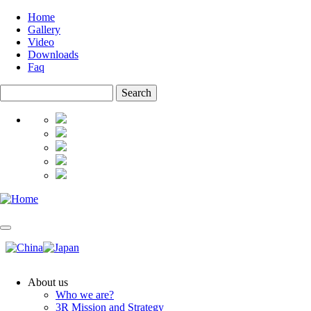
Skip
Home
to
Gallery
Top
main
Video
menu
content
Downloads
Faq
Search
About us
Who we are?
Main
3R Mission and Strategy
navigation