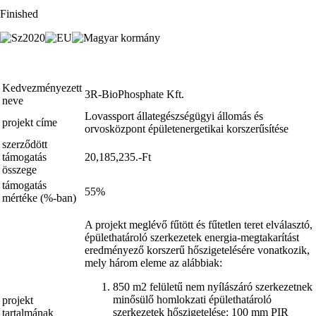
Finished
Kedvezményezett
3R-BioPhosphate Kft.
neve
Lovassport állategészségügyi állomás és
projekt címe
orvosközpont épületenergetikai korszerűsítése
szerződött
támogatás
20,185,235.-Ft
összege
támogatás
55%
mértéke (%-ban)
A projekt meglévő fűtött és fűtetlen teret elválasztó,
épülethatároló szerkezetek energia-megtakarítást
eredményező korszerű hőszigetelésére vonatkozik,
mely három eleme az alábbiak:
850 m2 felületű nem nyílászáró szerkezetnek
minősülő homlokzati épülethatároló
projekt
szerkezetek hőszigetelése: 100 mm PIR
tartalmának